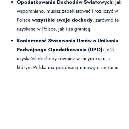
Opodatkowanie Dochodów Światowych:
Jak
wspomniano, musisz zadeklarować i rozliczyć w
Polsce
wszystkie swoje dochody
, zarówno te
uzyskane w Polsce, jak i za granicą.
Konieczność Stosowania Umów o Unikaniu
Podwójnego Opodatkowania (UPO):
Jeśli
uzyskałeś dochody również w innym kraju, z
którym Polska ma podpisaną umowę o unikaniu
podwójnego opodatkowania (a ma je z
większością krajów), musisz zastosować
odpowiednie przepisy tej umowy oraz polskiej
ustawy. Umowy te określają, które państwo ma
prawo opodatkować dany rodzaj dochodu i jaką
metodę unikania podwójnego opodatkowania