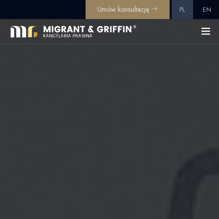
Umów konsultację
PL
EN