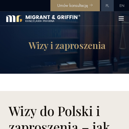
Umów konsultację
PL
EN
Wizy i zaproszenia
Wizy do Polski i
zaproszenia – jak