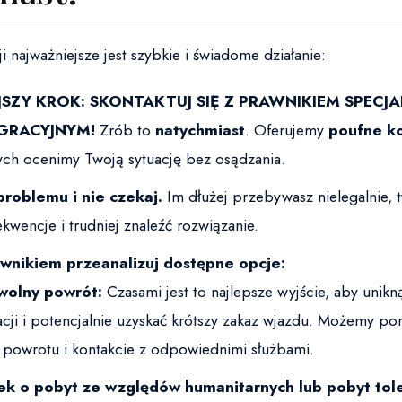
ji najważniejsze jest szybkie i świadome działanie:
SZY KROK: SKONTAKTUJ SIĘ Z PRAWNIKIEM SPECJA
IGRACYJNYM!
Zrób to
natychmiast
. Oferujemy
poufne ko
ych ocenimy Twoją sytuację bez osądzania.
problemu i nie czekaj.
Im dłużej przebywasz nielegalnie, 
ekwencje i trudniej znaleźć rozwiązanie.
wnikiem przeanalizuj dostępne opcje:
wolny powrót:
Czasami jest to najlepsze wyjście, aby unik
cji i potencjalnie uzyskać krótszy zakaz wjazdu. Możemy po
 powrotu i kontakcie z odpowiednimi służbami.
k o pobyt ze względów humanitarnych lub pobyt tol