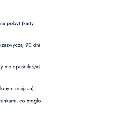
na pobyt (karty
(zazwyczaj 90 dni
y nie opuściłeś/aś
olonym miejscu).
runkami, co mogło