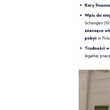
Kary finans
Wpis do nie
Schengen (SI
znacząco utr
pobyt
w Polsc
Trudności w
legalnej prac