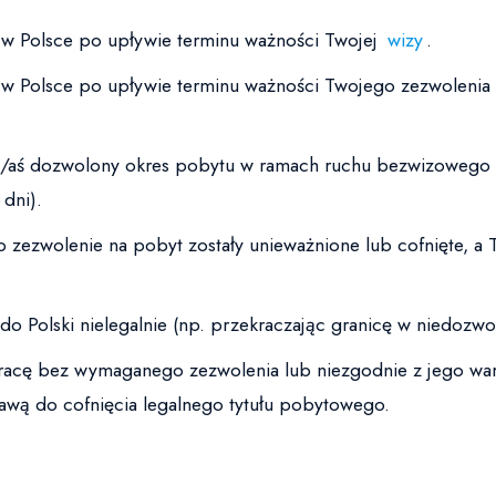
 w Polsce po upływie terminu ważności Twojej
wizy
.
 w Polsce po upływie terminu ważności Twojego zezwolenia 
ś/aś dozwolony okres pobytu w ramach ruchu bezwizowego 
 dni).
b zezwolenie na pobyt zostały unieważnione lub cofnięte, a T
do Polski nielegalnie (np. przekraczając granicę w niedozw
pracę bez wymaganego zezwolenia lub niezgodnie z jego wa
tawą do cofnięcia legalnego tytułu pobytowego.