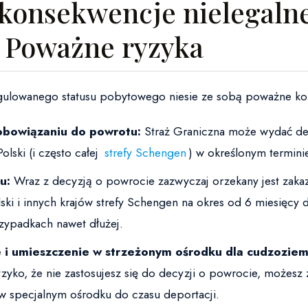
ą konsekwencje nielegaln
 Poważne ryzyka
gulowanego statusu pobytowego niesie ze sobą poważne ko
obowiązaniu do powrotu:
Straż Graniczna może wydać de
olski (i często całej
strefy Schengen
) w określonym termini
u:
Wraz z decyzją o powrocie zazwyczaj orzekany jest za
ski i innych krajów strefy Schengen na okres od 6 miesięcy d
zypadkach nawet dłużej.
 i umieszczenie w strzeżonym ośrodku dla cudzozie
ryzyko, że nie zastosujesz się do decyzji o powrocie, możesz 
w specjalnym ośrodku do czasu deportacji.