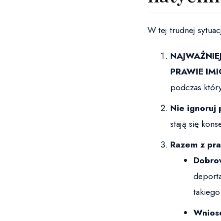
W tej trudnej sytuac
NAJWAŻNIEJ
PRAWIE IM
podczas któr
Nie ignoruj 
stają się kons
Razem z pra
Dobro
deporta
takiego
Wniose