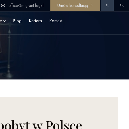
office@migrant.legal
Umów konsultację
PL
EN
ów
Blog
Kariera
Kontakt
pobyt w Polsce