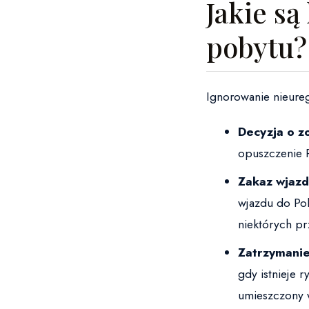
Jakie s
pobytu?
Ignorowanie nieure
Decyzja o z
opuszczenie P
Zakaz wjazd
wjazdu do Pol
niektórych pr
Zatrzymanie
gdy istnieje 
umieszczony 