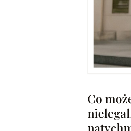
Co możes
nielegal
natychm