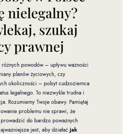
ię nielegalny?
lekaj, szukaj
y prawnej
 z różnych powodów – upływu ważności
iany planów życiowych, czy
ych okoliczności – pobyt cudzoziemca
tatus legalnego. To niezwykle trudna i
acja. Rozumiemy Twoje obawy. Pamiętaj
rowanie problemu nie sprawi, że
e prowadzić do bardzo poważnych
ajważniejsze jest, aby działać
jak