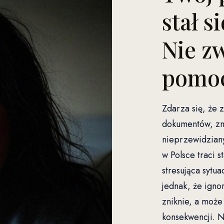
stał s
Nie zw
pomoc
Zdarza się, że
dokumentów, zm
nieprzewidzian
w Polsce traci s
stresująca sytu
jednak, że igno
zniknie, a moż
konsekwencji. N