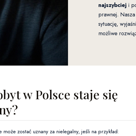
najszybciej
i p
prawnej. Nasza 
sytuację, wyjaś
możliwe rozwią
byt w Polsce staje się
lny?
 może zostać uznany za nielegalny, jeśli na przykład: