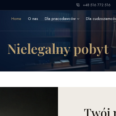
+48 516 772 516
Home
O nas
Dla pracodawców
Dla cudzoziemc
Nielegalny pobyt
Twój 