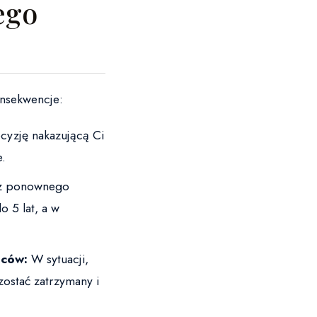
ego
nsekwencje:
cyzję nakazującą Ci
e.
kaz ponownego
o 5 lat, a w
mców:
W sytuacji,
zostać zatrzymany i