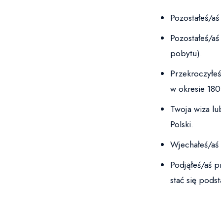
Pozostałeś/aś
Pozostałeś/aś
pobytu).
Przekroczyłe
w okresie 180
Twoja wiza lu
Polski.
Wjechałeś/aś 
Podjąłeś/aś 
stać się pods