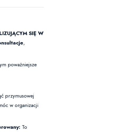
LIZUJĄCYM SIĘ W
nsultacje
,
tym poważniejsze
nąć przymusowej
móc w organizacji
erowany:
To