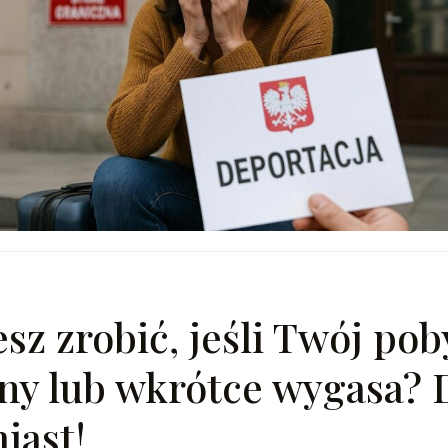
z zrobić, jeśli Twój poby
ny lub wkrótce wygasa? D
iast!