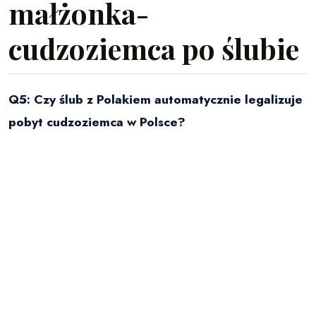
małżonka-
cudzoziemca po ślubie
Q5: Czy ślub z Polakiem automatycznie legalizuje
pobyt cudzoziemca w Polsce?
A:
Nie.
Małżeństwo z obywatelem Polski jest bardzo
silną podstawą do ubiegania się o legalizację pobytu, ale
nie dzieje się to automatycznie
. Sam fakt zawarcia
ślubu nie nadaje cudzoziemcowi prawa do pobytu.
Q6: Jak małżonek-cudzoziemiec może
zalegalizować swój pobyt w Polsce po ślubie?