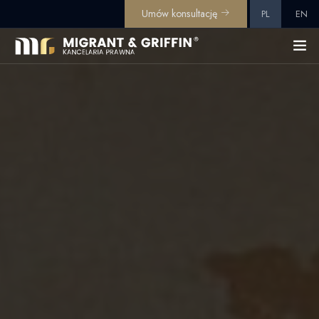
Umów konsultację
PL
EN