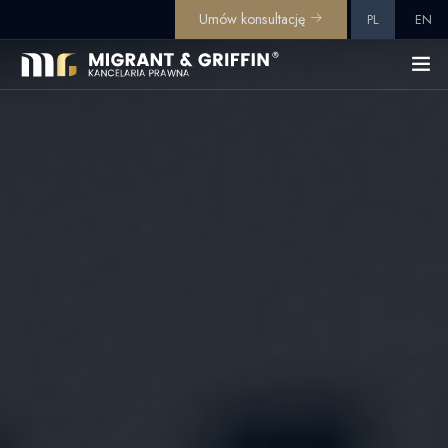
Umów konsultację
PL
EN