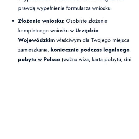
prawdą wypełnienie formularza wniosku.
Złożenie wniosku:
Osobiste złożenie
kompletnego wniosku w
Urzędzie
Wojewódzkim
właściwym dla Twojego miejsca
zamieszkania,
koniecznie podczas legalnego
pobytu w Polsce
(ważna wiza,
karta pobytu
, dni
w ruchu bezwizowym). Podczas wizyty zazwyczaj
pobierane są odciski palców i otrzymujesz
stempel w paszporcie
, potwierdzający złożenie
wniosku.
Okres oczekiwania i legalny
pobyt na stemplu