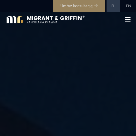
Umów konsultację
PL
EN