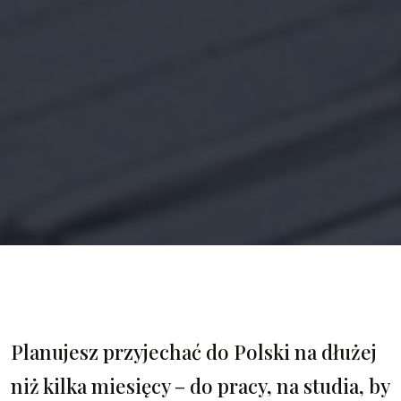
Planujesz przyjechać do Polski na dłużej
niż kilka miesięcy – do pracy, na studia, by