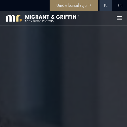
Umów konsultację
PL
EN