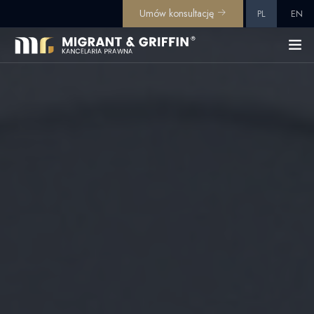
Umów konsultację
PL
EN