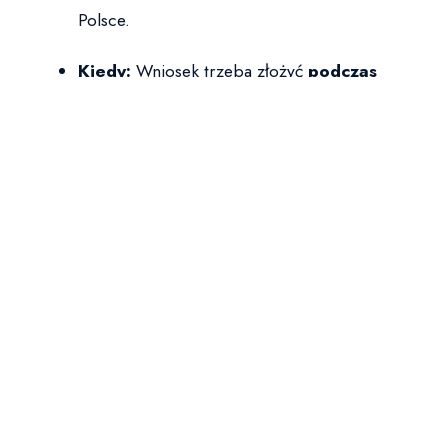
Polsce.
Kiedy:
Wniosek trzeba złożyć
podczas
legalnego pobytu małżonka w Polsce
(np.
w okresie ważności jego wizy, w ruchu
bezwizowym, jeśli dotyczy). Nie można czekać
do ostatniej chwili! Złożenie wniosku w terminie
legalizuje pobyt do czasu wydania decyzji.
Wymagane Dokumenty (Przykłady):
Oprócz standardowych (wniosek, paszport,
zdjęcia, opłata), kluczowe są:
aktualny odpis
polskiego aktu małżeństwa
, kopia Twojego
dowodu osobistego, dokumenty
potwierdzające Wasze
wspólne