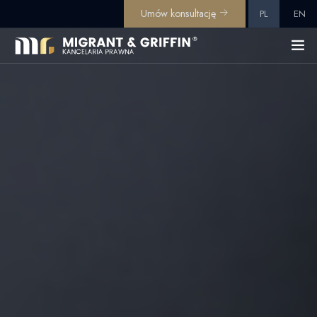
Umów konsultację
PL
EN