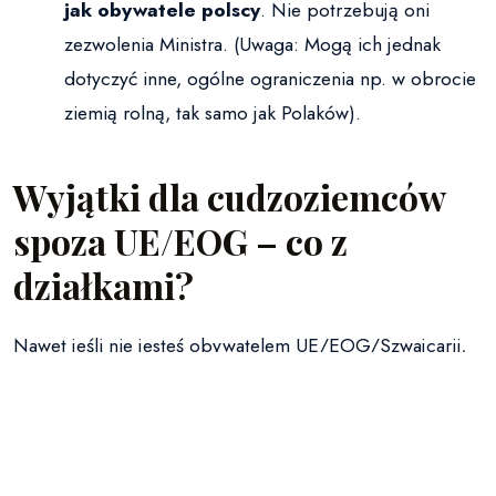
jak obywatele polscy
. Nie potrzebują oni
zezwolenia Ministra. (Uwaga: Mogą ich jednak
dotyczyć inne, ogólne ograniczenia np. w obrocie
ziemią rolną, tak samo jak Polaków).
Wyjątki dla cudzoziemców
spoza UE/EOG – co z
działkami?
Nawet jeśli nie jesteś obywatelem UE/EOG/Szwajcarii,
możesz kupić działkę bez zezwolenia w określonych
sytuacjach:
Wspólność majątkowa z małżonkiem