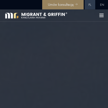
Umów konsultację
PL
EN