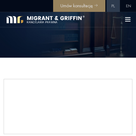
Umów konsultację
PL
EN