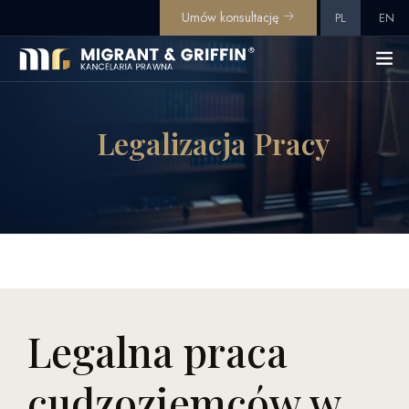
Umów konsultację
PL
EN
Legalizacja Pracy
Legalna praca
cudzoziemców w