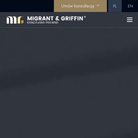
Umów konsultację
PL
EN