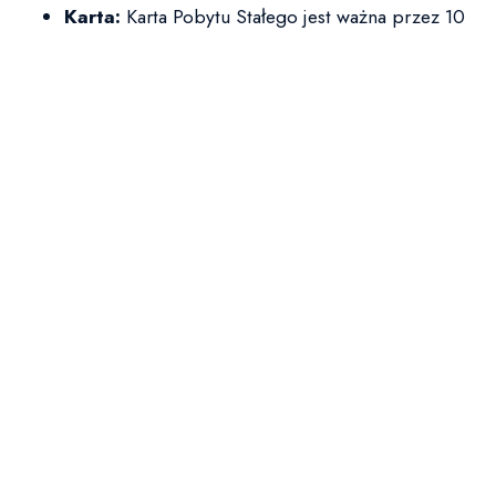
Karta:
Karta Pobytu Stałego jest ważna przez 10
lat (co 10 lat wymienia się sam dokument, ale
status pozostaje bezterminowy).
Prawa:
Daje szerokie prawa, w tym pełny dostęp
do rynku pracy bez konieczności uzyskiwania
zezwolenia na pracę.
Zezwolenie na Pobyt
Rezydenta
Długoterminowego UE
Charakter:
Zezwolenie wydawane
na czas
nieoznaczony
, oparte na prawie unijnym.