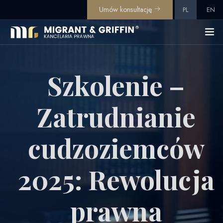
Umów konsultację
PL
EN
Szkolenie –
Zatrudnianie
cudzoziemców
2025: Rewolucja
prawna