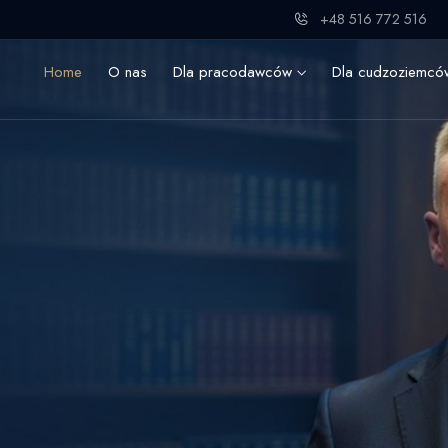
+48 516 772 516
Home
O nas
Dla pracodawców
Dla cudzoziemc