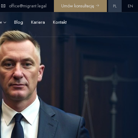
office@migrant.legal
Umów konsultację
PL
EN
ów
Blog
Kariera
Kontakt