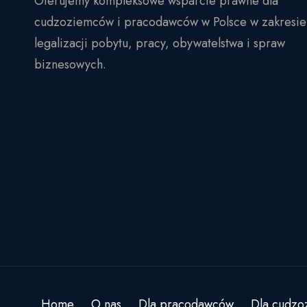
Oferujemy kompleksowe wsparcie prawne dla
cudzoziemców i pracodawców w Polsce w zakresie
legalizacji pobytu, pracy, obywatelstwa i spraw
biznesowych.
Home
O nas
Dla pracodawców
Dla cudz