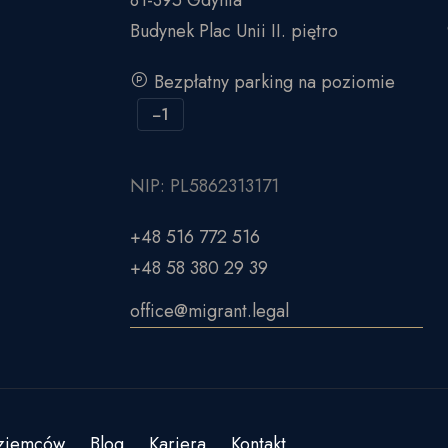
81-395 Gdynia
Budynek Plac Unii II. piętro
Bezpłatny parking na poziomie
−1
NIP: PL5862313171
+48 516 772 516
+48 58 380 29 39
office@migrant.legal
oziemców
Blog
Kariera
Kontakt